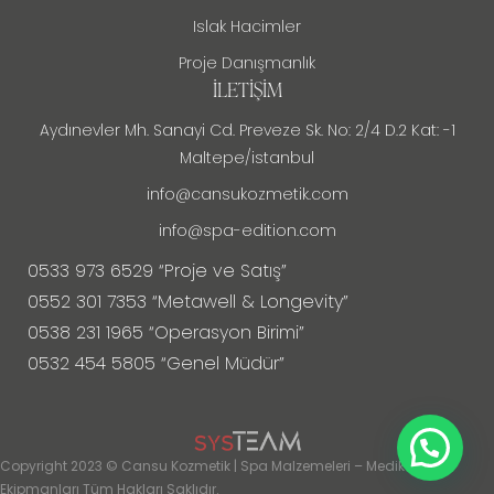
Islak Hacimler
Proje Danışmanlık
İLETIŞIM
Aydınevler Mh. Sanayi Cd. Preveze Sk. No: 2/4 D.2 Kat: -1
Maltepe/istanbul
info@cansukozmetik.com
info@spa-edition.com
0533 973 6529 “Proje ve Satış”
0552 301 7353 “Metawell & Longevity”
0538 231 1965 “Operasyon Birimi”
0532 454 5805 “Genel Müdür”
Copyright 2023 © Cansu Kozmetik | Spa Malzemeleri – Medikal Spa
Ekipmanları Tüm Hakları Saklıdır.