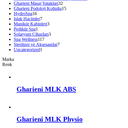
Gharieni Masaj Yatakları
32
Gharieni Podoloji Koltuğu
15
HydroSpa
16
Islak Hacimler
7
Manikür Kabinleri
3
Pedikür Spa
1
Solaryum Cihazları
3
Spa Wellness
117
Sterilizer ve Aksesaurlar
7
Uncategorized
1
Marka
Renk
Gharieni MLK ABS
Gharieni MLK Physio