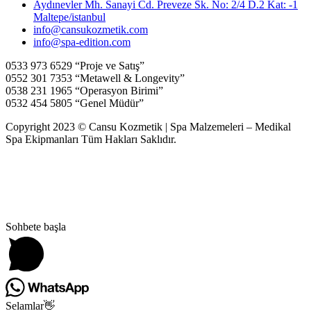
Aydınevler Mh. Sanayi Cd. Preveze Sk. No: 2/4 D.2 Kat: -1
Maltepe/istanbul
info@cansukozmetik.com
info@spa-edition.com
0533 973 6529 “Proje ve Satış”
0552 301 7353 “Metawell & Longevity”
0538 231 1965 “Operasyon Birimi”
0532 454 5805 “Genel Müdür”
Copyright 2023 © Cansu Kozmetik | Spa Malzemeleri – Medikal
Spa Ekipmanları Tüm Hakları Saklıdır.
Sohbete başla
Selamlar👋