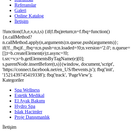
Referanslar
Galeri
Online Katalog
İletişim
!function(f,b,e,v,n,t,s) {if(f.fbq)return;n=f.fbq=function()
{n.callMethod?
n.callMethod.apply(n,arguments):n.queue.push(arguments)};
if(!f._fbq)f._fbq=n;n.push=n;n.loaded=!0;n.version='2.0'; n.queue=
[];t=b.createElement(e);t.async=!0;
t.src=v;s=b.getElementsByTagName(e)[0];
s.parentNode.insertBefore(t,s)}(window, document,'script',
'https://connect.facebook.net/en_US/fbevents.js'); fbq('init',
'1521439745419338'); fbq('track', 'PageView');
Kategoriler
Spa Wellness
Estetik Medikal
El Ayak Bakımı
Hydro Spa
Islak Hacimler
Proje Danışmanlık
İletişim