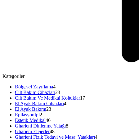
Kategoriler
Bölgesel Zayıflama
4
Cilt Bakım Cihazları
23
Cilt Bakım Ve Medikal Koltuklar
17
El Ayak Bakım Cihazları
4
El Ayak Bakımı
23
EpilasyonIpl
2
Estetik Medikal
46
Gharieni Dinlenme Yatağı
8
Gharieni Etejerler
48
Gharieni Fizik Tedavi ve Masaj Yatakları
4