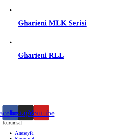
Gharieni MLK Serisi
Gharieni RLL
acebook
Instagram
Youtube
Kurumsal
Anasayfa
Kurumsal