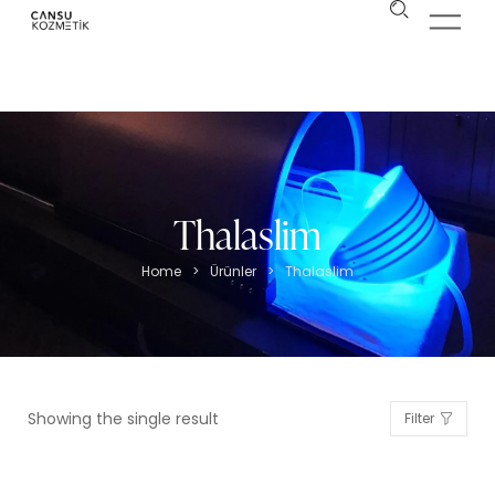
Thalaslim
Home
>
Ürünler
>
Thalaslim
Showing the single result
Filter