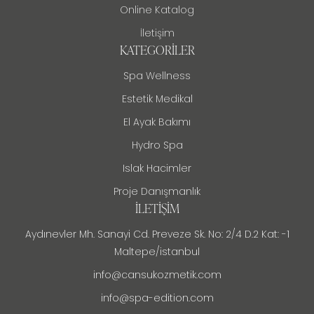
Online Katalog
İletişim
KATEGORILER
Spa Wellness
Estetik Medikal
El Ayak Bakımı
Hydro Spa
Islak Hacimler
Proje Danışmanlık
İLETIŞIM
Aydınevler Mh. Sanayi Cd. Preveze Sk. No: 2/4 D.2 Kat: -1
Maltepe/istanbul
info@cansukozmetik.com
info@spa-edition.com