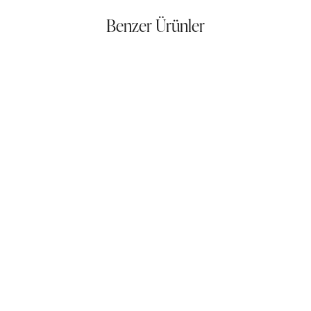
Benzer Ürünler
Melag Hava Sirkülasyon Sterilizatörü Tipi 75
Techno-T-Mud
Caresys Radyo Frekans