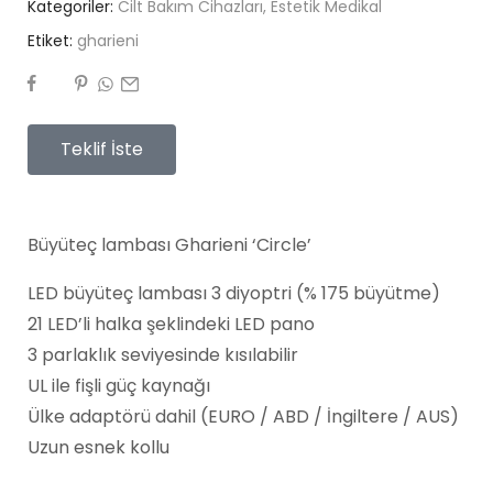
Kategoriler:
Cilt Bakım Cihazları
,
Estetik Medikal
Etiket:
gharieni
Teklif İste
Büyüteç lambası Gharieni ‘Circle’
LED büyüteç lambası 3 diyoptri (% 175 büyütme)
21 LED’li halka şeklindeki LED pano
3 parlaklık seviyesinde kısılabilir
UL ile fişli güç kaynağı
Ülke adaptörü dahil (EURO / ABD / İngiltere / AUS)
Uzun esnek kollu