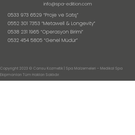
info@spa-edition.com
0533 973 6529 “Proje ve Satış”
0552 301 7353 “Metawell & Longevity”
0538 231 1965 “Operasyon Birimi”
0532 454 5805 “Genel Müdür”
Copyright 2023 © Cansu Kozmetik | Spa Malzemeleri – Medikal Spa
Ekipmanları Tüm Hakları Saklıdır.