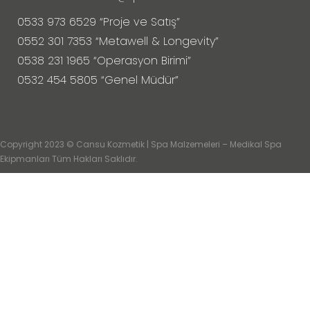
0533 973 6529 “Proje ve Satış”
0552 301 7353 “Metawell & Longevity”
0538 231 1965 “Operasyon Birimi”
0532 454 5805 “Genel Müdür”
Copyright 2023 © Cansu Kozmetik | Spa Malzemeleri – Medikal Spa
Ekipmanları Tüm Hakları Saklıdır.