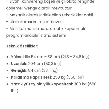
– Siyah-kahverengi köşeli ve çikolata renginde
döşemeli wenge olarak mevcuttur
– Mekanik olarak indirilebilen tekerlekler dahil
– Uluslararası voltajlar mevcut
– Akıllı termo ısıtma: otomatik kapanmalı
programlanabilir ısıtma sistemi
Teknik özellikler:
Yükseklik:
54 cm – 88 cm (21,3 – 34,6 inç)
Uzunluk:
204 cm (80,3 inç)
Genişlik:
84 cm (33,1 inç)
Kaldırma kapasitesi:
250 kg (550 lbs)
Yatak yüzeyinin yük kapasitesi:
300 kg (660
lbs)