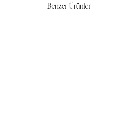
Benzer Ürünler
T-Mud Body Wrapping
Gharieni RLX
Gharieni Ayurveda Seti