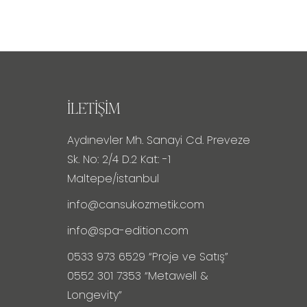
İLETIŞIM
Aydınevler Mh. Sanayi Cd. Preveze
Sk. No: 2/4 D.2 Kat: -1
Maltepe/istanbul
info@cansukozmetik.com
info@spa-edition.com
0533 973 6529 “Proje ve Satış”
0552 301 7353 “Metawell &
Longevity”