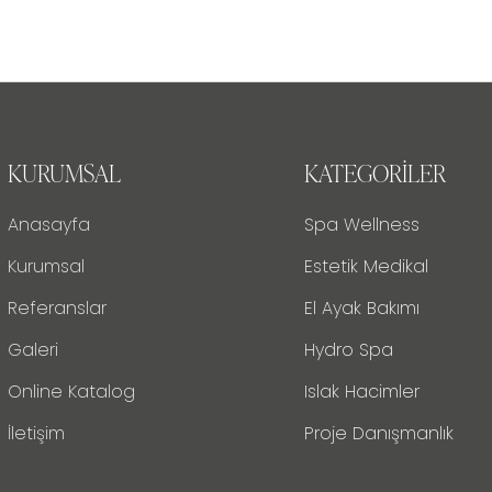
KURUMSAL
KATEGORILER
Anasayfa
Spa Wellness
Kurumsal
Estetik Medikal
Referanslar
El Ayak Bakımı
Galeri
Hydro Spa
Online Katalog
Islak Hacimler
İletişim
Proje Danışmanlık