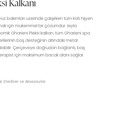
ksi Kalkanı
 yüz bakımları üzerinde çalışırken tüm katı hijyen
amak için mükemmel bir çözümdür. Isıyla
onomik Gharieni Pleksi kalkan, tüm Gharieni spa
ilerinin baş desteğinin altındaki metal
labilir. Çerçeveye doğrudan bağlantı, baş
erapist için maksimum bacak alanı sağlar.
l
,
Sterilizer ve Aksesaurlar