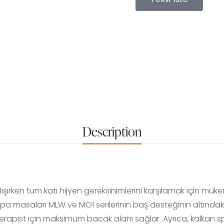
Description
lışırken tüm katı hijyen gereksinimlerini karşılamak için müke
spa masaları MLW ve MO1 serilerinin baş desteğinin altındak
rapist için maksimum bacak alanı sağlar. Ayrıca, kalkan s