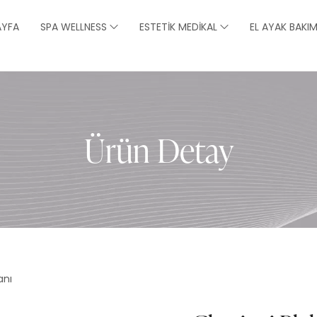
AYFA
SPA WELLNESS
ESTETIK MEDIKAL
EL AYAK BAKIM
Ürün Detay
anı