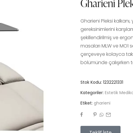
Gharieni Ple
Gharieni Pleksi kalkanı,
gereksinimlerini karşıl
şekillendirilmiş ve erg
masaları MLW ve MO1 ser
çerçeveye kolayca takı
bölümünde çalışırken t
Stok Kodu:
1232221331
Kategoriler:
Estetik Medika
Etiket:
gharieni
Teklif İste