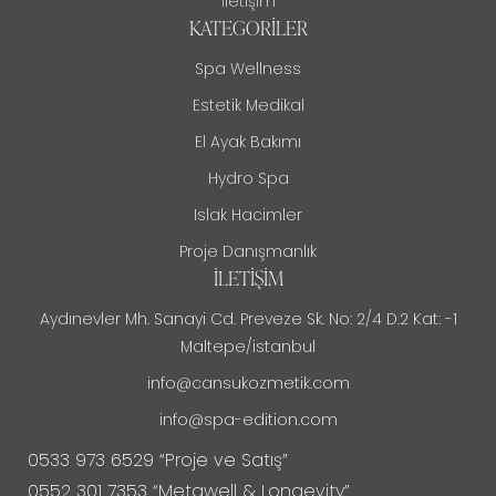
İletişim
KATEGORILER
Spa Wellness
Estetik Medikal
El Ayak Bakımı
Hydro Spa
Islak Hacimler
Proje Danışmanlık
İLETIŞIM
Aydınevler Mh. Sanayi Cd. Preveze Sk. No: 2/4 D.2 Kat: -1
Maltepe/istanbul
info@cansukozmetik.com
info@spa-edition.com
0533 973 6529 “Proje ve Satış”
0552 301 7353 “Metawell & Longevity”