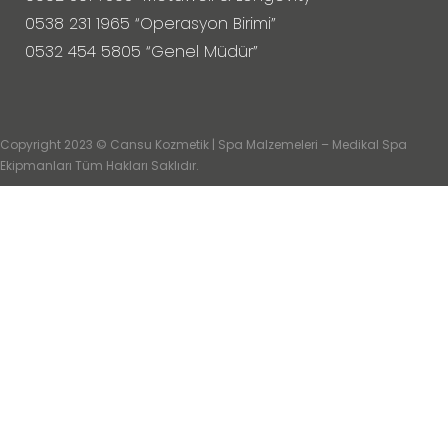
0538 231 1965 “Operasyon Birimi”
0532 454 5805 “Genel Müdür”
Copyright 2023 © Cansu Kozmetik | Spa Malzemeleri – Medikal Spa
Ekipmanları Tüm Hakları Saklıdır.