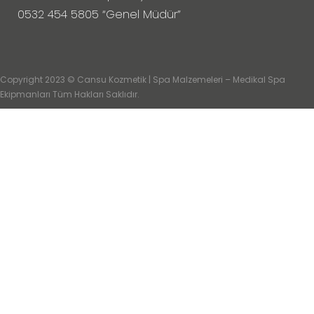
0532 454 5805 “Genel Müdür”
Copyright 2023 © Cansu Kozmetik | Spa Malzemeleri – Medikal Spa
Ekipmanları Tüm Hakları Saklıdır.