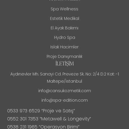
Spa Wellness
Estetik Medikal
El Ayak Bakımı
Hydro Spa
Islak Hacimler
Proje Danışmanlık
İLETIŞIM
Aydınevler Mh. Sanayi Cd. Preveze Sk. No: 2/4 D.2 Kat: -1
Maltepe/istanbul
info@cansukozmetik.com
info@spa-edition.com
0533 973 6529 “Proje ve Satış”
0552 301 7353 “Metawell & Longevity”
0538 231 1965 “Operasyon Birimi”