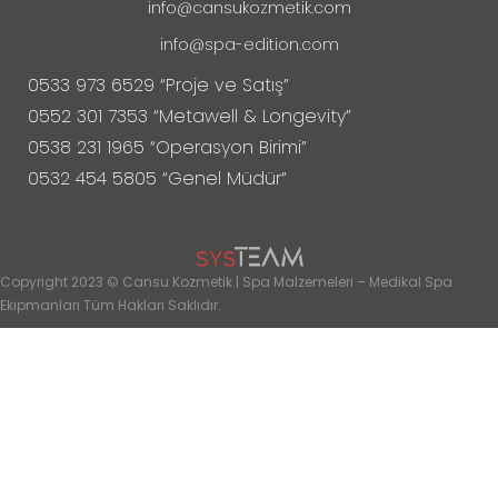
info@cansukozmetik.com
info@spa-edition.com
0533 973 6529 “Proje ve Satış”
0552 301 7353 “Metawell & Longevity”
0538 231 1965 “Operasyon Birimi”
0532 454 5805 “Genel Müdür”
Copyright 2023 © Cansu Kozmetik | Spa Malzemeleri – Medikal Spa
Ekipmanları Tüm Hakları Saklıdır.