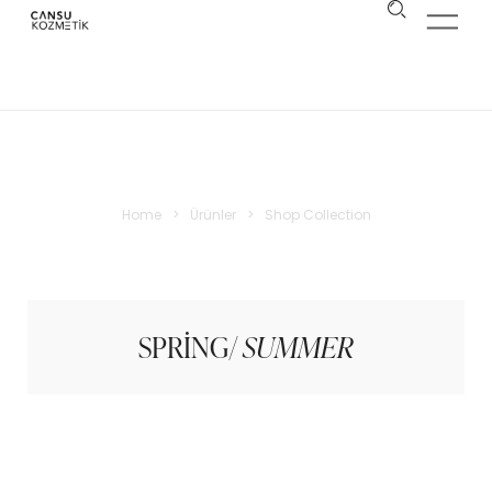
Shop Collection
Home
>
Ürünler
>
Shop Collection
SPRING/
SUMMER