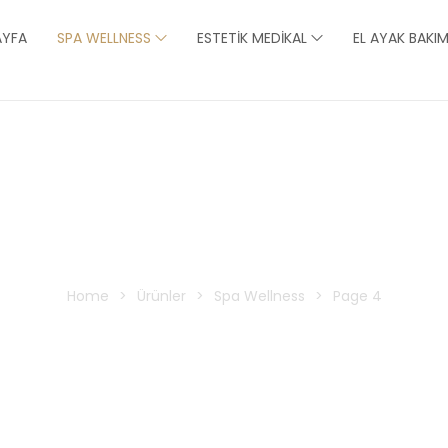
AYFA
SPA WELLNESS
ESTETIK MEDIKAL
EL AYAK BAKIM
Spa Wellness
Home
>
Ürünler
>
Spa Wellness
>
Page 4