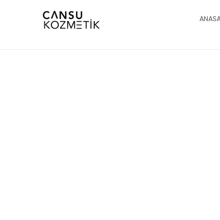
ANAS
G