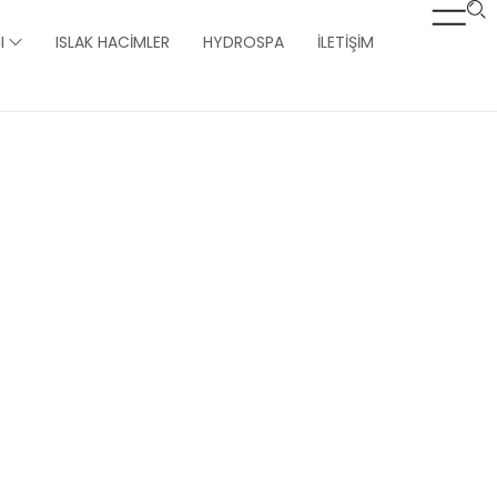
I
ISLAK HACIMLER
HYDROSPA
İLETIŞIM
rı