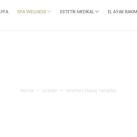
AYFA
SPA WELLNESS
ESTETIK MEDIKAL
EL AYAK BAKIM
harieni Masaj Yatakla
Home
>
Ürünler
>
Gharieni Masaj Yatakları