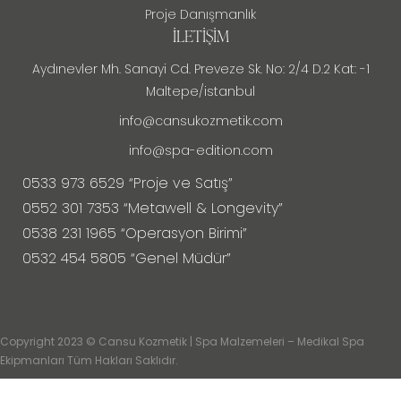
Proje Danışmanlık
İLETIŞIM
Aydınevler Mh. Sanayi Cd. Preveze Sk. No: 2/4 D.2 Kat: -1
Maltepe/istanbul
info@cansukozmetik.com
info@spa-edition.com
0533 973 6529 “Proje ve Satış”
0552 301 7353 “Metawell & Longevity”
0538 231 1965 “Operasyon Birimi”
0532 454 5805 “Genel Müdür”
Copyright 2023 © Cansu Kozmetik | Spa Malzemeleri – Medikal Spa
Ekipmanları Tüm Hakları Saklıdır.