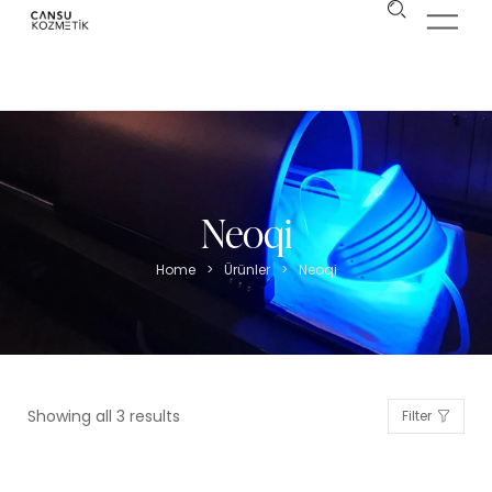
Neoqi
Home
>
Ürünler
>
Neoqi
Showing all 3 results
Filter