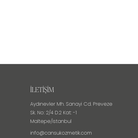
İLETIŞIM
Aydınevler Mh. Sanayi Cd. Preveze
Sk. No: 2/4 D.2 Kat: -1
Maltepe/istanbul
info@cansukozmetik.com