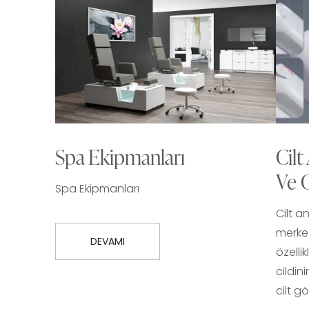
Spa Ekipmanları
Cilt
Ve 
Spa Ekipmanları
Cilt a
merkez
DEVAMI
özelli
cildini
cilt g