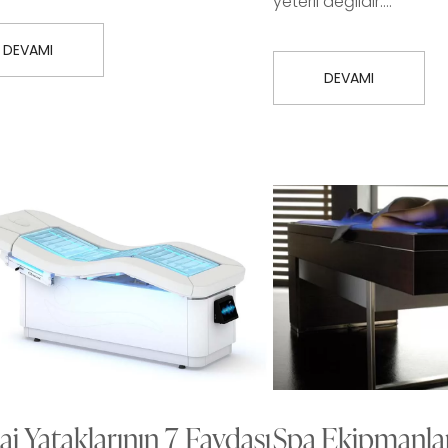
yeterli değildir.…
DEVAMI
DEVAMI
j Yataklarının 7 Faydası
Spa Ekipmanlar