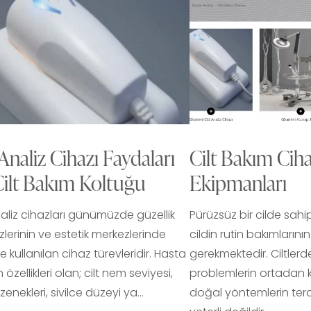
 Analiz Cihazı Faydaları
Cilt Bakım Ciha
Cilt Bakım Koltuğu
Ekipmanları
naliz cihazları günümüzde güzellik
Pürüzsüz bir cilde sahi
lerinin ve estetik merkezlerinde
cildin rutin bakımlarını
kle kullanılan cihaz türevleridir. Hasta
gerekmektedir. Ciltle
n özellikleri olan; cilt nem seviyesi,
problemlerin ortadan k
özenekleri, sivilce düzeyi ya…
doğal yöntemlerin terc