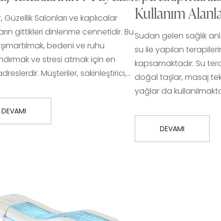
Kullanım Alanla
, Güzellik Salonları ve kaplıcalar
arın gittikleri dinlenme cennetidir. Bu
Sudan gelen sağlık an
, şımartılmak, bedeni ve ruhu
su ile yapılan terapile
dırmak ve stresi atmak için en
kapsamaktadır. Su terap
dreslerdir. Müşteriler, sakinleştirici,…
doğal taşlar, masaj tek
yağlar da kullanılmakta
DEVAMI
DEVAMI